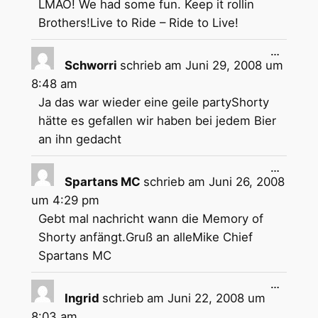
LMAO! We had some fun. Keep it rollin
Brothers!Live to Ride – Ride to Live!
Diese
…
Metabox
Schworri
schrieb am
Juni 29, 2008
um
ein-/aus
8:48 am
Ja das war wieder eine geile partyShorty
hätte es gefallen wir haben bei jedem Bier
an ihn gedacht
Diese
…
Metabox
Spartans MC
schrieb am
Juni 26, 2008
ein-/aus
um
4:29 pm
Gebt mal nachricht wann die Memory of
Shorty anfängt.Gruß an alleMike Chief
Spartans MC
Diese
…
Metabox
Ingrid
schrieb am
Juni 22, 2008
um
ein-/aus
8:03 am