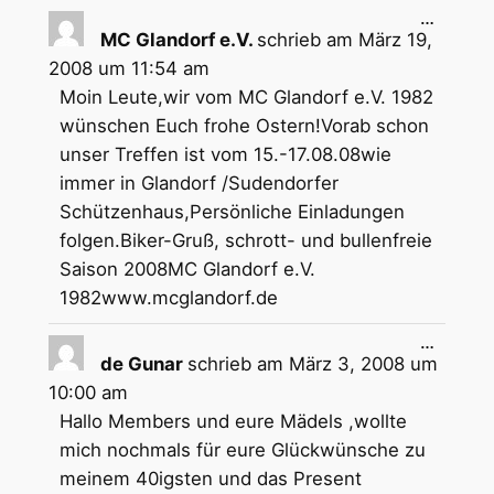
Diese
…
Metabox
MC Glandorf e.V.
schrieb am
März 19,
ein-/aus
2008
um
11:54 am
Moin Leute,wir vom MC Glandorf e.V. 1982
wünschen Euch frohe Ostern!Vorab schon
unser Treffen ist vom 15.-17.08.08wie
immer in Glandorf /Sudendorfer
Schützenhaus,Persönliche Einladungen
folgen.Biker-Gruß, schrott- und bullenfreie
Saison 2008MC Glandorf e.V.
1982www.mcglandorf.de
Diese
…
Metabox
de Gunar
schrieb am
März 3, 2008
um
ein-/aus
10:00 am
Hallo Members und eure Mädels ,wollte
mich nochmals für eure Glückwünsche zu
meinem 40igsten und das Present