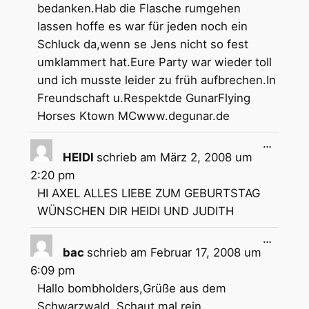
bedanken.Hab die Flasche rumgehen
lassen hoffe es war für jeden noch ein
Schluck da,wenn se Jens nicht so fest
umklammert hat.Eure Party war wieder toll
und ich musste leider zu früh aufbrechen.In
Freundschaft u.Respektde GunarFlying
Horses Ktown MCwww.degunar.de
Diese
…
Metabox
HEIDI
schrieb am
März 2, 2008
um
ein-/aus
2:20 pm
HI AXEL ALLES LIEBE ZUM GEBURTSTAG
WÜNSCHEN DIR HEIDI UND JUDITH
Diese
…
Metabox
bac
schrieb am
Februar 17, 2008
um
ein-/aus
6:09 pm
Hallo bombholders,Grüße aus dem
Schwarzwald. Schaut mal rein