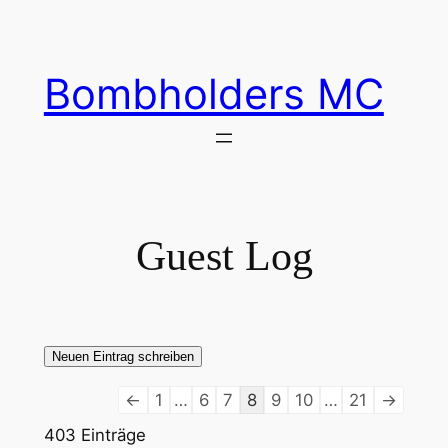
Zum
Inhalt
springen
Bombholders MC
Guest Log
Navigation
←
1
…
6
7
8
9
10
…
21
→
der
403 Einträge