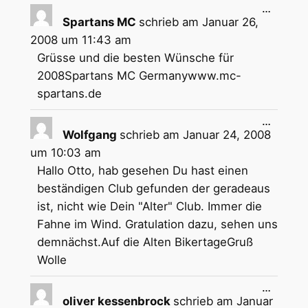
Diese
…
Metabox
Spartans MC
schrieb am
Januar 26,
ein-/aus
2008
um
11:43 am
Grüsse und die besten Wünsche für
2008Spartans MC Germanywww.mc-
spartans.de
Diese
…
Metabox
Wolfgang
schrieb am
Januar 24, 2008
ein-/aus
um
10:03 am
Hallo Otto, hab gesehen Du hast einen
beständigen Club gefunden der geradeaus
ist, nicht wie Dein "Alter" Club. Immer die
Fahne im Wind. Gratulation dazu, sehen uns
demnächst.Auf die Alten BikertageGruß
Wolle
Diese
…
Metabox
oliver kessenbrock
schrieb am
Januar