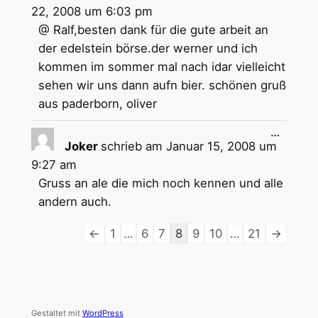
ein-/aus
22, 2008
um
6:03 pm
@ Ralf,besten dank für die gute arbeit an
der edelstein börse.der werner und ich
kommen im sommer mal nach idar vielleicht
sehen wir uns dann aufn bier. schönen gruß
aus paderborn, oliver
Diese
…
Metabox
Joker
schrieb am
Januar 15, 2008
um
ein-/aus
9:27 am
Gruss an ale die mich noch kennen und alle
andern auch.
Navigation
←
1
…
6
7
8
9
10
…
21
→
der
Gästebuchliste
Gestaltet mit
WordPress