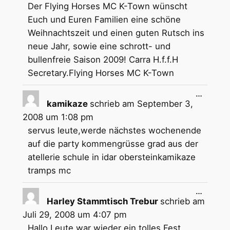
Der Flying Horses MC K-Town wünscht
Euch und Euren Familien eine schöne
Weihnachtszeit und einen guten Rutsch ins
neue Jahr, sowie eine schrott- und
bullenfreie Saison 2009! Carra H.f.f.H
Secretary.Flying Horses MC K-Town
Diese
…
Metabox
kamikaze
schrieb am
September 3,
ein-/aus
2008
um
1:08 pm
servus leute,werde nächstes wochenende
auf die party kommengrüsse grad aus der
atellerie schule in idar obersteinkamikaze
tramps mc
Diese
…
Metabox
Harley Stammtisch Trebur
schrieb am
ein-/aus
Juli 29, 2008
um
4:07 pm
Hallo Leute,war wieder ein tolles Fest.