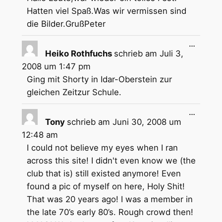
Hatten viel Spaß.Was wir vermissen sind
die Bilder.GrußPeter
Diese
…
Metabox
Heiko Rothfuchs
schrieb am
Juli 3,
ein-/aus
2008
um
1:47 pm
Ging mit Shorty in Idar-Oberstein zur
gleichen Zeitzur Schule.
Diese
…
Metabox
Tony
schrieb am
Juni 30, 2008
um
ein-/aus
12:48 am
I could not believe my eyes when I ran
across this site! I didn't even know we (the
club that is) still existed anymore! Even
found a pic of myself on here, Holy Shit!
That was 20 years ago! I was a member in
the late 70’s early 80’s. Rough crowd then!