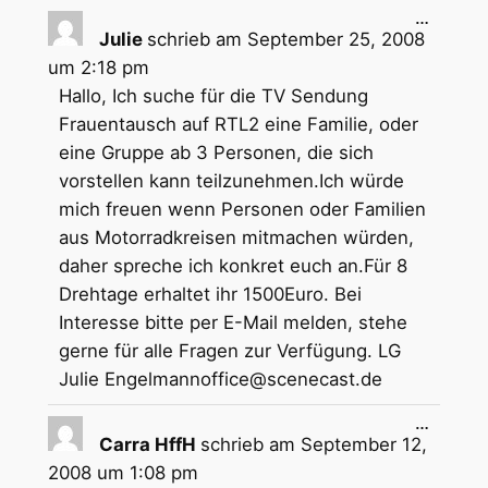
Gästebuchliste
Diese
…
Metabox
Julie
schrieb am
September 25, 2008
ein-/aus
um
2:18 pm
Hallo, Ich suche für die TV Sendung
Frauentausch auf RTL2 eine Familie, oder
eine Gruppe ab 3 Personen, die sich
vorstellen kann teilzunehmen.Ich würde
mich freuen wenn Personen oder Familien
aus Motorradkreisen mitmachen würden,
daher spreche ich konkret euch an.Für 8
Drehtage erhaltet ihr 1500Euro. Bei
Interesse bitte per E-Mail melden, stehe
gerne für alle Fragen zur Verfügung. LG
Julie Engelmannoffice@scenecast.de
Diese
…
Metabox
Carra HffH
schrieb am
September 12,
ein-/aus
2008
um
1:08 pm