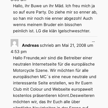
Hallo, ihr Buwe un ihr Mäd. Ich freu mich ja
so auf eure Party. Do ziehe mir so enner ab,
so han mir noch nie enner abgezoh! Auch
wenns meinem Bruder ein bisschen
peinlich ist. LG die klän Igelschweschter.
Diese
…
Metabox
Andreas
schrieb am
Mai 21, 2008
um
ein-/aus
4:53 pm
Hallo Freunde,wir sind die Betreiber einer
neutralen Internetseite für die europäische
Motorcycle Szene. Wir möchten für alle
europäischen MC´s eine neue neutrale und
interessante Seite erstellen, wo Ihr Euern
Club mit Colour und Webseite europaweit
kostenlos präsentieren könnt.Desweiteren
möchten wir, das Ihr Euch alle über
sämtliche Neuigkeiten in der Szene auf