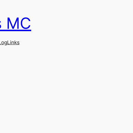
s MC
Log
Links