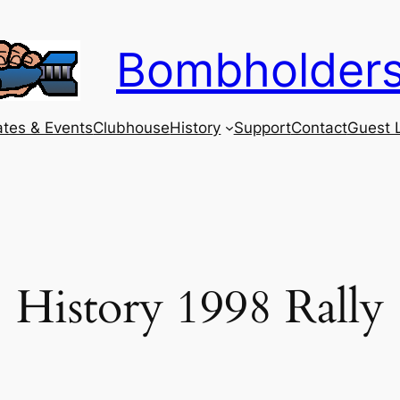
Bombholder
tes & Events
Clubhouse
History
Support
Contact
Guest 
History 1998 Rally