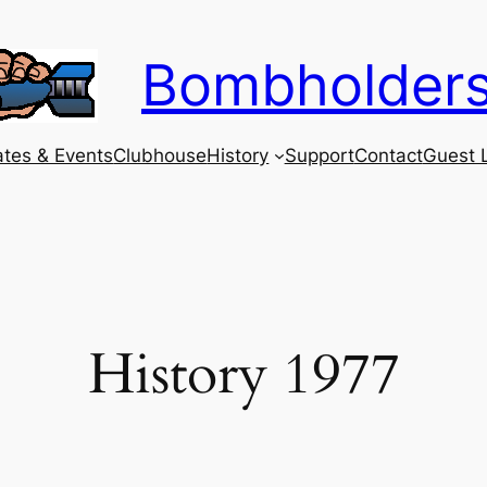
Bombholder
tes & Events
Clubhouse
History
Support
Contact
Guest 
History 1977