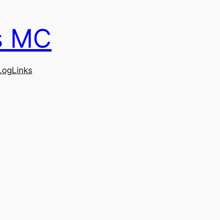
s MC
Log
Links