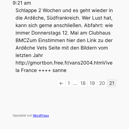
9:21 am
Schlappe 2 Wochen und es geht wieder in
die Ardêche, Südfrankreich. Wer Lust hat,
kann sich gerne anschließen. Abfahrt: wie
immer Donnerstags 12. Mai am Clubhaus
BMCZum Einstimmen hier den Link zu der
Ardêche Vets Seite mit den Bildern vom
letzten Jahr
http://gmortbon.free.fr/vans2004.htmVive
la France ++++ sanne
Navigation
←
1
…
18
19
20
21
der
Gästebuchliste
Gestaltet mit
WordPress