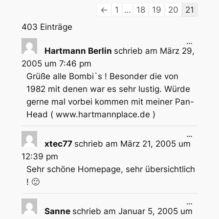
Navigation
←
1
…
18
19
20
21
der
403 Einträge
Gästebuchliste
Diese
…
Metabox
Hartmann Berlin
schrieb am
März 29,
ein-/aus
2005
um
7:46 pm
Grüße alle Bombi`s ! Besonder die von
1982 mit denen war es sehr lustig. Würde
gerne mal vorbei kommen mit meiner Pan-
Head ( www.hartmannplace.de )
Diese
…
Metabox
xtec77
schrieb am
März 21, 2005
um
ein-/aus
12:39 pm
Sehr schöne Homepage, sehr übersichtlich
! 🙂
Diese
…
Metabox
Sanne
schrieb am
Januar 5, 2005
um
ein-/aus